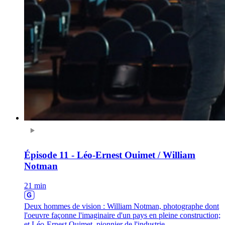
Épisode 11 - Léo-Ernest Ouimet / William
Notman
21 min
Deux hommes de vision : William Notman, photographe dont
l'oeuvre façonne l'imaginaire d'un pays en pleine construction;
et Léo-Ernest Ouimet, pionnier de l'industrie