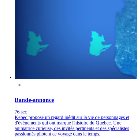
Bande-annonce
76 sec
Kebec propose un regard inédit sur la vie de personnages et
d'événements qui ont marqué l'histoire du Québec. Une
animatrice curieuse, des invités pertinents et des spécialistes
passionnés pilotent ce voyage dans le temps.