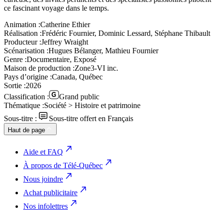
ce fascinant voyage dans le temps.
Animation :
Catherine Ethier
Réalisation :
Frédéric Fournier, Dominic Lessard, Stéphane Thibault
Producteur :
Jeffrey Wraight
Scénarisation :
Hugues Bélanger, Mathieu Fournier
Genre :
Documentaire, Exposé
Maison de production :
Zone3-VI inc.
Pays d’origine :
Canada, Québec
Sortie :
2026
Classification :
Grand public
Thématique :
Société > Histoire et patrimoine
Sous-titre :
Sous-titre offert en Français
Haut de page
Aide et FAQ
À propos de Télé-Québec
Nous joindre
Achat publicitaire
Nos infolettres