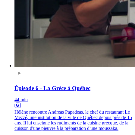
Épisode 6 - La Grèce à Québec
44 min
Hélène rencontre Andreas Papadeas, le chef du restaurant Le
Mezzé, une institution de la ville de Québec depuis près de 15
ans. Il lui enseigne les rudiments de la cuisine grecque, de la
cuisson d'une pieuvre à la préparation d'une moussaka.