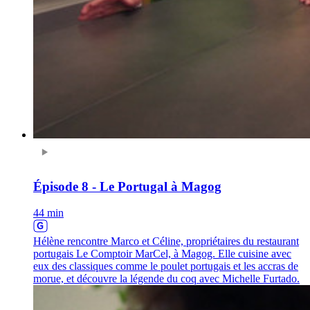
Épisode 8 - Le Portugal à Magog
44 min
Hélène rencontre Marco et Céline, propriétaires du restaurant
portugais Le Comptoir MarCel, à Magog. Elle cuisine avec
eux des classiques comme le poulet portugais et les accras de
morue, et découvre la légende du coq avec Michelle Furtado.