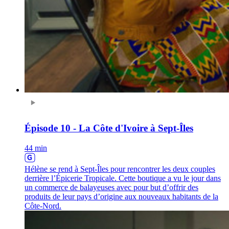
Épisode 10 - La Côte d'Ivoire à Sept-Îles
44 min
Hélène se rend à Sept-Îles pour rencontrer les deux couples
derrière l’Épicerie Tropicale. Cette boutique a vu le jour dans
un commerce de balayeuses avec pour but d’offrir des
produits de leur pays d’origine aux nouveaux habitants de la
Côte-Nord.