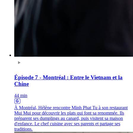
Épisode 7 - Montréal : Entre le Vietnam et la
Chine
44 min
À Montréal, Hélène rencontre Minh Phat Tu à son restaurant
Mui Mui pour découvrir les plats qui font sa renommée. Ils
préparent ses dumplings au canard, puis visitent sa maison
d'enfance. Le chef cuisine avec ses parents et partage ses
traditions.