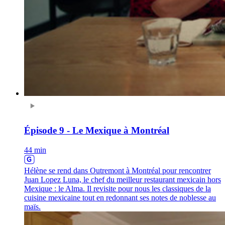
Épisode 9 - Le Mexique à Montréal
44 min
Hélène se rend dans Outremont à Montréal pour rencontrer
Juan Lopez Luna, le chef du meilleur restaurant mexicain hors
Mexique : le Alma. Il revisite pour nous les classiques de la
cuisine mexicaine tout en redonnant ses notes de noblesse au
maïs.