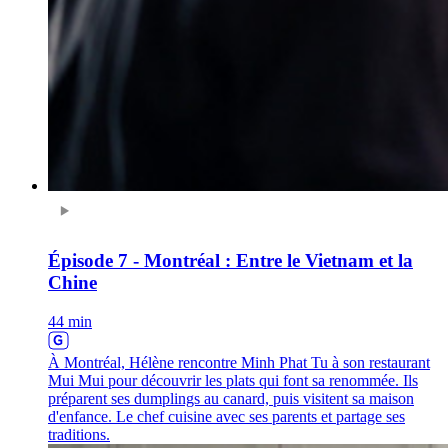
Épisode 7 - Montréal : Entre le Vietnam et la
Chine
44 min
À Montréal, Hélène rencontre Minh Phat Tu à son restaurant
Mui Mui pour découvrir les plats qui font sa renommée. Ils
préparent ses dumplings au canard, puis visitent sa maison
d'enfance. Le chef cuisine avec ses parents et partage ses
traditions.