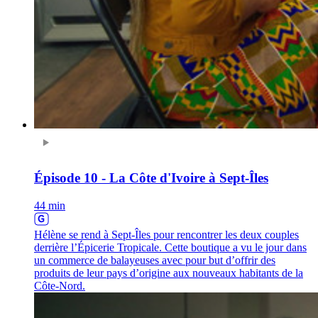
Épisode 10 - La Côte d'Ivoire à Sept-Îles
44 min
Hélène se rend à Sept-Îles pour rencontrer les deux couples
derrière l’Épicerie Tropicale. Cette boutique a vu le jour dans
un commerce de balayeuses avec pour but d’offrir des
produits de leur pays d’origine aux nouveaux habitants de la
Côte-Nord.