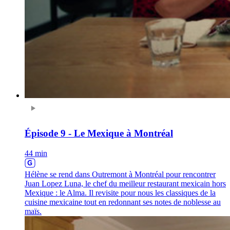
Épisode 9 - Le Mexique à Montréal
44 min
Hélène se rend dans Outremont à Montréal pour rencontrer
Juan Lopez Luna, le chef du meilleur restaurant mexicain hors
Mexique : le Alma. Il revisite pour nous les classiques de la
cuisine mexicaine tout en redonnant ses notes de noblesse au
maïs.