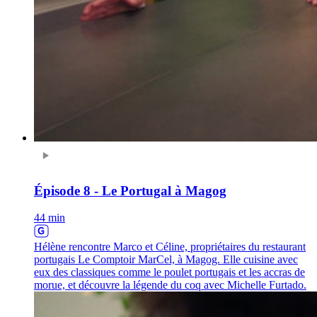
Épisode 8 - Le Portugal à Magog
44 min
Hélène rencontre Marco et Céline, propriétaires du restaurant
portugais Le Comptoir MarCel, à Magog. Elle cuisine avec
eux des classiques comme le poulet portugais et les accras de
morue, et découvre la légende du coq avec Michelle Furtado.