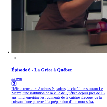
Épisode 6 - La Grèce à Québec
44 min
Hélène rencontre Andreas Papadeas, le chef du restaurant Le
Mezzé, une institution de la ville de Québec depuis près de 15
ans. Il lui enseigne les rudiments de la cuisine grecque, de la
cuisson d'une pieuvre à la préparation d'une moussaka.