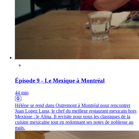
Épisode 9 - Le Mexique à Montréal
44 min
Hélène se rend dans Outremont à Montréal pour rencontrer
Juan Lopez Luna, le chef du meilleur restaurant mexicain hors
Mexique : le Alma. Il revisite pour nous les classiques de la
cuisine mexicaine tout en redonnant ses notes de noblesse au
maïs.