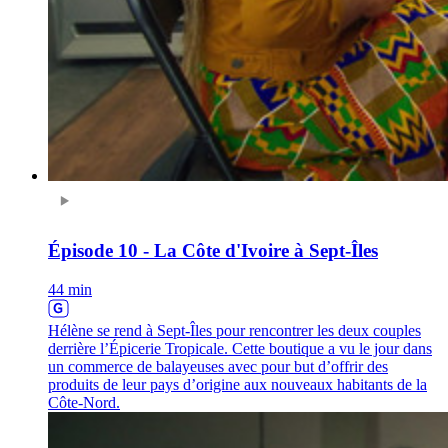
Épisode 10 - La Côte d'Ivoire à Sept-Îles
44 min
Hélène se rend à Sept-Îles pour rencontrer les deux couples
derrière l’Épicerie Tropicale. Cette boutique a vu le jour dans
un commerce de balayeuses avec pour but d’offrir des
produits de leur pays d’origine aux nouveaux habitants de la
Côte-Nord.