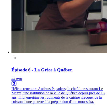
Épisode 6 - La Grèce à Québec
44 min
Hélène rencontre Andreas Papadeas, le chef du restaurant Le
Mezzé, une institution de la ville de Québec depuis près de 15
ans. Il lui enseigne les rudiments de la cuisine grecque, de la
cuisson d'une pieuvre à la préparation d'une moussaka.