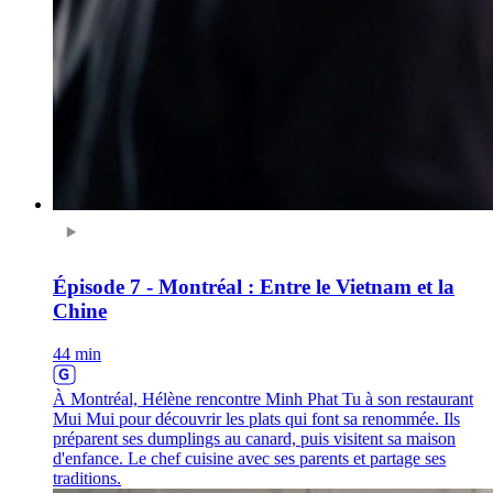
Épisode 7 - Montréal : Entre le Vietnam et la
Chine
44 min
À Montréal, Hélène rencontre Minh Phat Tu à son restaurant
Mui Mui pour découvrir les plats qui font sa renommée. Ils
préparent ses dumplings au canard, puis visitent sa maison
d'enfance. Le chef cuisine avec ses parents et partage ses
traditions.