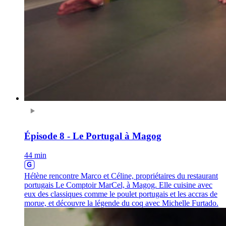
Épisode 8 - Le Portugal à Magog
44 min
Hélène rencontre Marco et Céline, propriétaires du restaurant
portugais Le Comptoir MarCel, à Magog. Elle cuisine avec
eux des classiques comme le poulet portugais et les accras de
morue, et découvre la légende du coq avec Michelle Furtado.