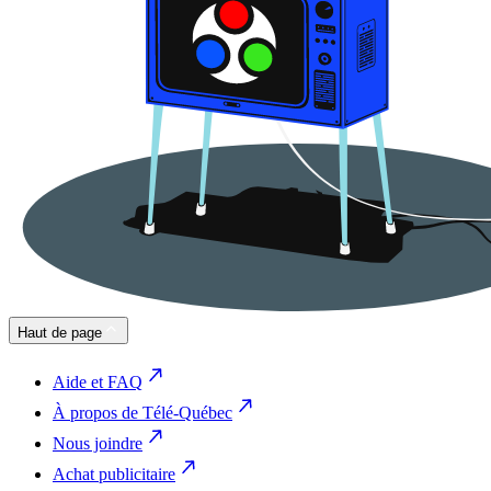
Haut de page
Aide et FAQ
À propos de Télé-Québec
Nous joindre
Achat publicitaire