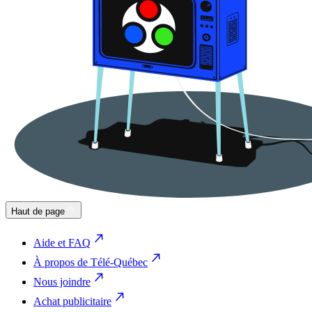
Haut de page
Aide et FAQ
À propos de Télé-Québec
Nous joindre
Achat publicitaire