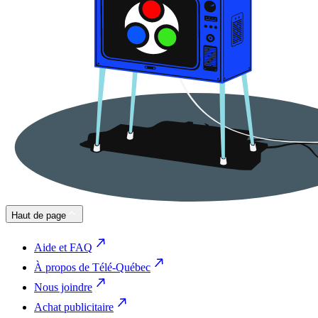
Haut de page
Aide et FAQ
À propos de Télé-Québec
Nous joindre
Achat publicitaire