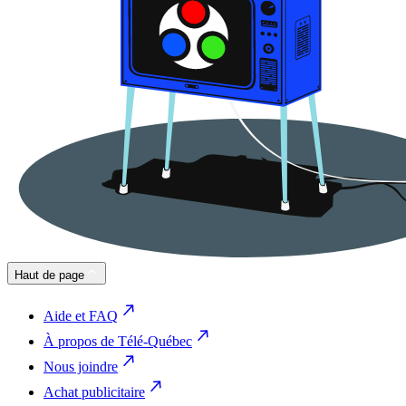
Haut de page
Aide et FAQ
À propos de Télé-Québec
Nous joindre
Achat publicitaire