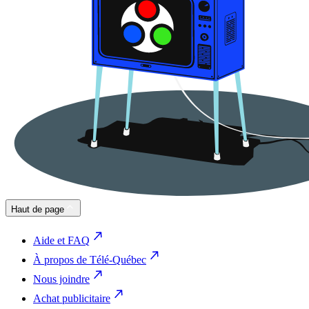
Haut de page
Aide et FAQ
À propos de Télé-Québec
Nous joindre
Achat publicitaire