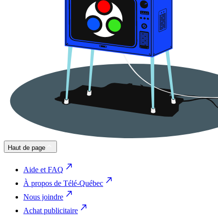
Haut de page
Aide et FAQ
À propos de Télé-Québec
Nous joindre
Achat publicitaire