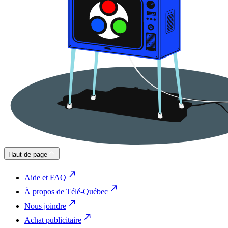
Haut de page
Aide et FAQ
À propos de Télé-Québec
Nous joindre
Achat publicitaire