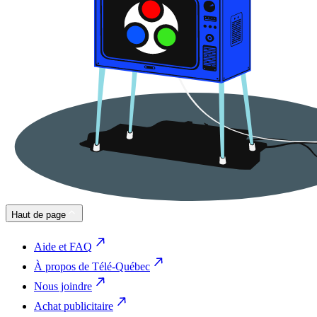
Haut de page
Aide et FAQ
À propos de Télé-Québec
Nous joindre
Achat publicitaire