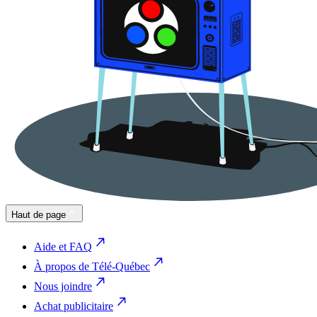
Haut de page
Aide et FAQ
À propos de Télé-Québec
Nous joindre
Achat publicitaire