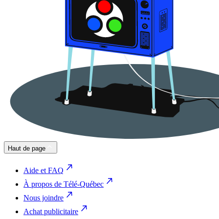
Haut de page
Aide et FAQ
À propos de Télé-Québec
Nous joindre
Achat publicitaire