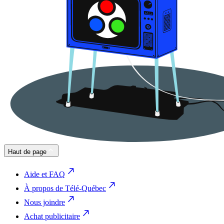
Haut de page
Aide et FAQ
À propos de Télé-Québec
Nous joindre
Achat publicitaire