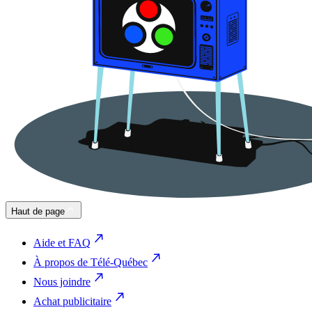
Haut de page
Aide et FAQ
À propos de Télé-Québec
Nous joindre
Achat publicitaire