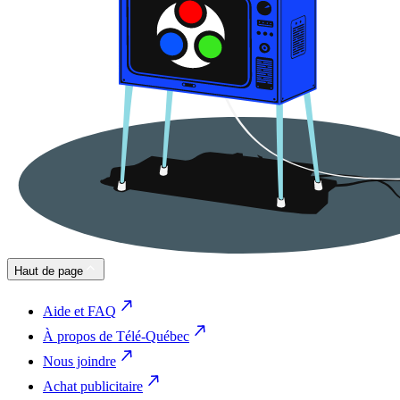
Haut de page
Aide et FAQ
À propos de Télé-Québec
Nous joindre
Achat publicitaire