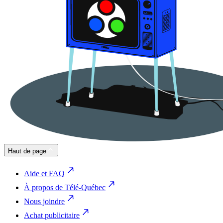
Haut de page
Aide et FAQ
À propos de Télé-Québec
Nous joindre
Achat publicitaire