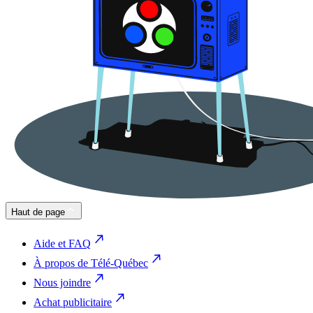
Haut de page
Aide et FAQ
À propos de Télé-Québec
Nous joindre
Achat publicitaire