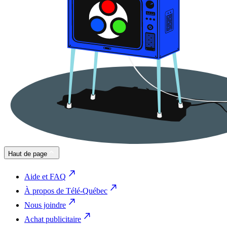
Haut de page
Aide et FAQ
À propos de Télé-Québec
Nous joindre
Achat publicitaire