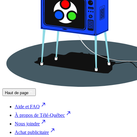
Haut de page
Aide et FAQ
À propos de Télé-Québec
Nous joindre
Achat publicitaire