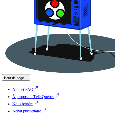
Haut de page
Aide et FAQ
À propos de Télé-Québec
Nous joindre
Achat publicitaire