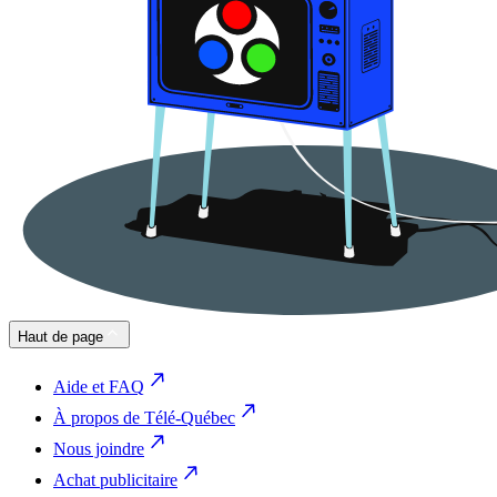
Haut de page
Aide et FAQ
À propos de Télé-Québec
Nous joindre
Achat publicitaire