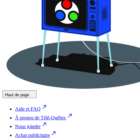
Haut de page
Aide et FAQ
À propos de Télé-Québec
Nous joindre
Achat publicitaire