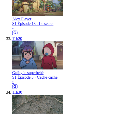
Alex Player
S1 Épisode 18 - Le secret
•
11h20
Guiby le superbébé
S1 Épisode 3 - Cache-cache
•
11h30