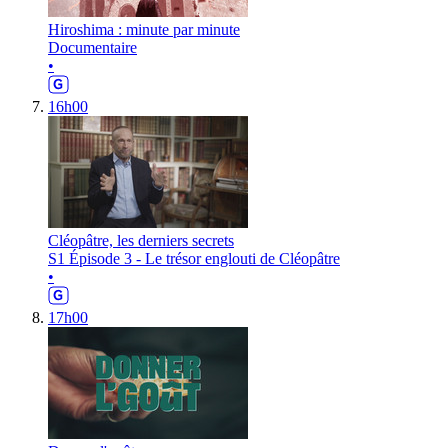
Hiroshima : minute par minute
Documentaire
•
16h00
Cléopâtre, les derniers secrets
S1 Épisode 3 - Le trésor englouti de Cléopâtre
•
17h00