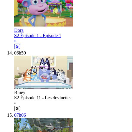
Dora
S2 Épisode 1 - Épisode 1
•
06h59
Bluey
S2 Épisode 11 - Les devinettes
•
07h06