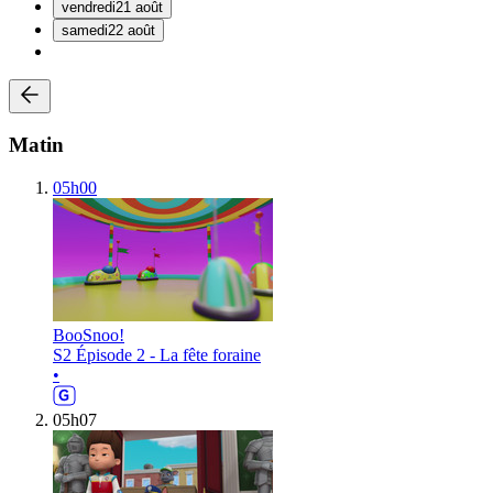
vendredi
21 août
samedi
22 août
Matin
05h00
BooSnoo!
S2 Épisode 2 - La fête foraine
•
05h07