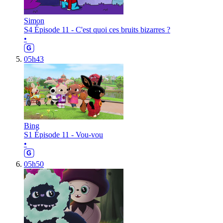
Simon
S4 Épisode 11 - C'est quoi ces bruits bizarres ?
•
05h43
Bing
S1 Épisode 11 - Vou-vou
•
05h50