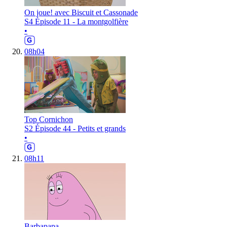
On joue! avec Biscuit et Cassonade
S4 Épisode 11 - La montgolfière
•
08h04
Top Cornichon
S2 Épisode 44 - Petits et grands
•
08h11
Barbapapa