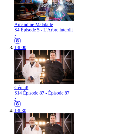
Amandine Malabule
S4 Épisode 5 - L'Arbre interdit
•
13h00
Génial!
S14 Épisode 87 - Épisode 87
•
13h30