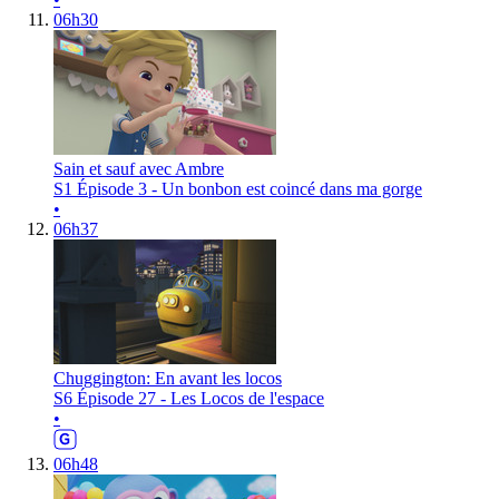
06h30
Sain et sauf avec Ambre
S1 Épisode 3 - Un bonbon est coincé dans ma gorge
•
06h37
Chuggington: En avant les locos
S6 Épisode 27 - Les Locos de l'espace
•
06h48