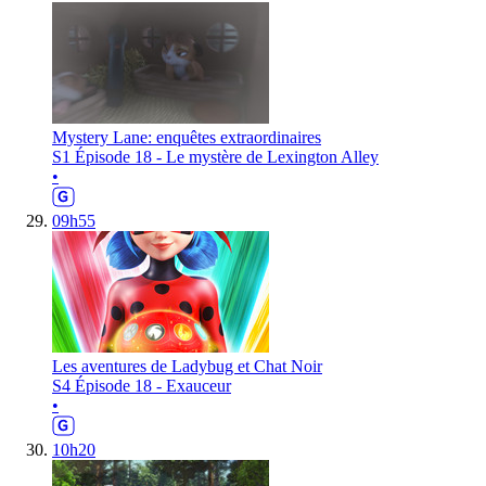
Mystery Lane: enquêtes extraordinaires
S1 Épisode 18 - Le mystère de Lexington Alley
•
09h55
Les aventures de Ladybug et Chat Noir
S4 Épisode 18 - Exauceur
•
10h20