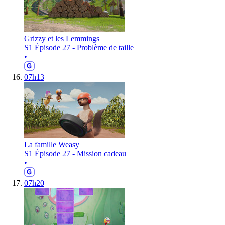
Grizzy et les Lemmings
S1 Épisode 27 - Problème de taille
•
07h13
La famille Weasy
S1 Épisode 27 - Mission cadeau
•
07h20