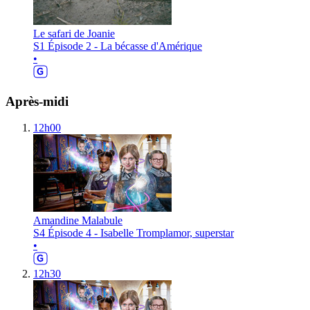
Le safari de Joanie
S1 Épisode 2 - La bécasse d'Amérique
•
Après-midi
12h00
Amandine Malabule
S4 Épisode 4 - Isabelle Tromplamor, superstar
•
12h30