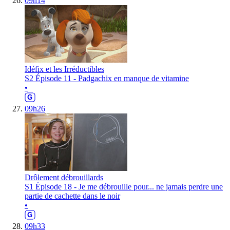
09h14
Idéfix et les Irréductibles
S2 Épisode 11 - Padgachix en manque de vitamine
•
09h26
Drôlement débrouillards
S1 Épisode 18 - Je me débrouille pour... ne jamais perdre une
partie de cachette dans le noir
•
09h33