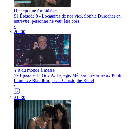
Une époque formidable
S1 Épisode 8 - Locataires de nos vies, Sophie Durocher en
entrevue, personne ne veut être boss
•
20h00
Y'a du monde à messe
S9 Épisode 4 - Guy A. Lepage, Mélissa Désormeaux-Poulin,
Laurence Blandford, Jean-Christophe Réhel
•
21h30