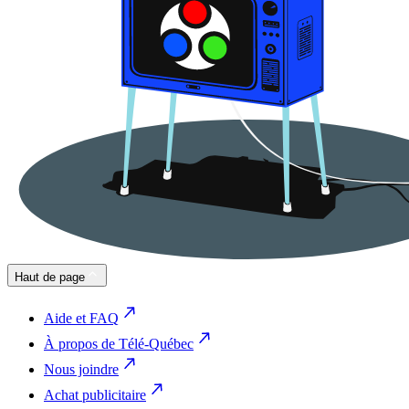
Haut de page
Aide et FAQ
À propos de Télé-Québec
Nous joindre
Achat publicitaire