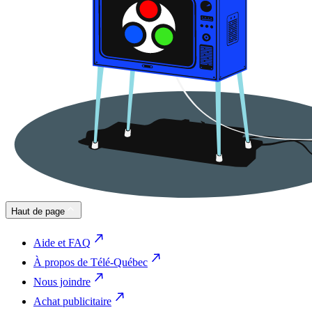
Haut de page
Aide et FAQ
À propos de Télé-Québec
Nous joindre
Achat publicitaire