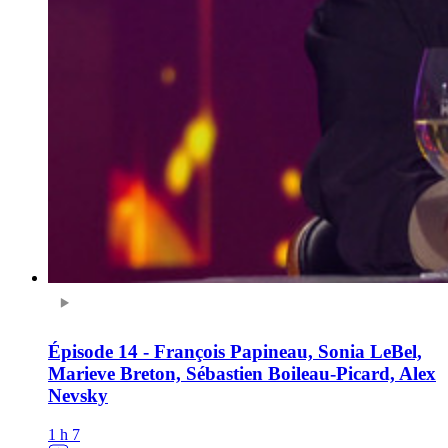
Épisode 14 - François Papineau, Sonia LeBel,
Marieve Breton, Sébastien Boileau-Picard, Alex
Nevsky
1 h 7