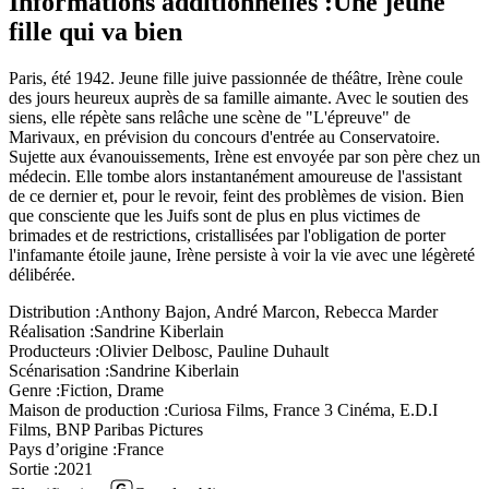
Informations additionnelles :
Une jeune
fille qui va bien
Paris, été 1942. Jeune fille juive passionnée de théâtre, Irène coule
des jours heureux auprès de sa famille aimante. Avec le soutien des
siens, elle répète sans relâche une scène de "L'épreuve" de
Marivaux, en prévision du concours d'entrée au Conservatoire.
Sujette aux évanouissements, Irène est envoyée par son père chez un
médecin. Elle tombe alors instantanément amoureuse de l'assistant
de ce dernier et, pour le revoir, feint des problèmes de vision. Bien
que consciente que les Juifs sont de plus en plus victimes de
brimades et de restrictions, cristallisées par l'obligation de porter
l'infamante étoile jaune, Irène persiste à voir la vie avec une légèreté
délibérée.
Distribution :
Anthony Bajon, André Marcon, Rebecca Marder
Réalisation :
Sandrine Kiberlain
Producteurs :
Olivier Delbosc, Pauline Duhault
Scénarisation :
Sandrine Kiberlain
Genre :
Fiction, Drame
Maison de production :
Curiosa Films, France 3 Cinéma, E.D.I
Films, BNP Paribas Pictures
Pays d’origine :
France
Sortie :
2021