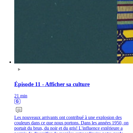
Épisode 11 - Afficher sa culture
21 min
Les nouveaux arrivants ont contribué à une explosion des
couleurs dans ce que nous portons. Dans les années 1950, on
portait du brun, du noir et du gris! L'influence extérieure a