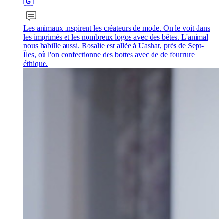
Les animaux inspirent les créateurs de mode. On le voit dans
les imprimés et les nombreux logos avec des bêtes. L'animal
nous habille aussi. Rosalie est allée à Uashat, près de Sept-
Îles, où l'on confectionne des bottes avec de de fourrure
éthique.