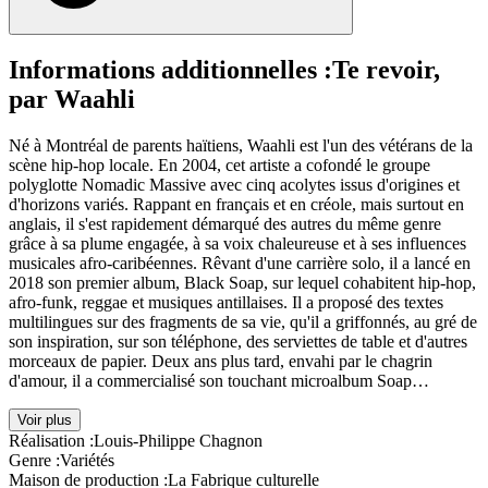
Informations additionnelles :
Te revoir,
par Waahli
Né à Montréal de parents haïtiens, Waahli est l'un des vétérans de la
scène hip-hop locale. En 2004, cet artiste a cofondé le groupe
polyglotte Nomadic Massive avec cinq acolytes issus d'origines et
d'horizons variés. Rappant en français et en créole, mais surtout en
anglais, il s'est rapidement démarqué des autres du même genre
grâce à sa plume engagée, à sa voix chaleureuse et à ses influences
musicales afro-caribéennes. Rêvant d'une carrière solo, il a lancé en
2018 son premier album, Black Soap, sur lequel cohabitent hip-hop,
afro-funk, reggae et musiques antillaises. Il a proposé des textes
multilingues sur des fragments de sa vie, qu'il a griffonnés, au gré de
son inspiration, sur son téléphone, des serviettes de table et d'autres
morceaux de papier. Deux ans plus tard, envahi par le chagrin
d'amour, il a commercialisé son touchant microalbum Soap…
Voir plus
Réalisation :
Louis-Philippe Chagnon
Genre :
Variétés
Maison de production :
La Fabrique culturelle