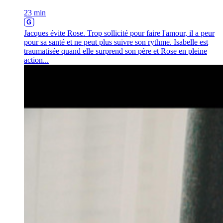
23 min
Jacques évite Rose. Trop sollicité pour faire l'amour, il a peur
pour sa santé et ne peut plus suivre son rythme. Isabelle est
traumatisée quand elle surprend son père et Rose en pleine
action...