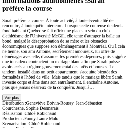
Informations additionnelles :
Sarah
préfère la course
Sarah préfère la course. À toute activité, à toute éventualité de
rencontre, à toute quête intérieure. Lorsque cette coureuse de demi-
fond habitant Québec se fait offrir une place au sein du club
d'athlétisme de l'Université McGill, elle tente d'attraper la balle au
bond, malgré la désapprobation de sa mère et les obstacles
économiques que suppose son déménagement à Montréal. Qu'à cela
ne tienne, son ami Antoine, secrètement amoureux, lui offre de
déménager avec elle, d'assumer les premières dépenses, puis suggère
que tous deux contractent un mariage blanc afin que Sarah puisse
avoir accès au régime gouvernemental des prêts et bourses. Le
tandem, installé dans un petit appartement, s'acquitte bientôt des
formalités à l'hôtel de ville. Mais tandis que le mariage libère Sarah,
investie corps et âme dans son entraînement, il enchaîne Antoine,
plus que jamais désireux de la conquérir. Jusqu'à…
Voir plus
Distribution :
Geneviève Boivin-Roussy, Jean-Sébastien
Courchesne, Sophie Desmarais
Réalisation :
Chloé Robichaud
Producteur :
Fanny-Laure Malo
Scénarisation :
Chloé Robichaud