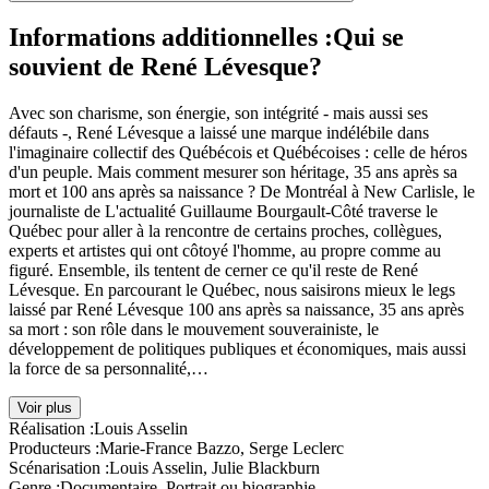
Informations additionnelles :
Qui se
souvient de René Lévesque?
Avec son charisme, son énergie, son intégrité - mais aussi ses
défauts -, René Lévesque a laissé une marque indélébile dans
l'imaginaire collectif des Québécois et Québécoises : celle de héros
d'un peuple. Mais comment mesurer son héritage, 35 ans après sa
mort et 100 ans après sa naissance ? De Montréal à New Carlisle, le
journaliste de L'actualité Guillaume Bourgault-Côté traverse le
Québec pour aller à la rencontre de certains proches, collègues,
experts et artistes qui ont côtoyé l'homme, au propre comme au
figuré. Ensemble, ils tentent de cerner ce qu'il reste de René
Lévesque. En parcourant le Québec, nous saisirons mieux le legs
laissé par René Lévesque 100 ans après sa naissance, 35 ans après
sa mort : son rôle dans le mouvement souverainiste, le
développement de politiques publiques et économiques, mais aussi
la force de sa personnalité,…
Voir plus
Réalisation :
Louis Asselin
Producteurs :
Marie-France Bazzo, Serge Leclerc
Scénarisation :
Louis Asselin, Julie Blackburn
Genre :
Documentaire, Portrait ou biographie