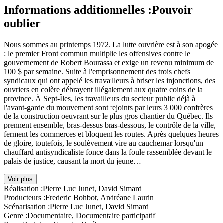
Informations additionnelles :
Pouvoir
oublier
Nous sommes au printemps 1972. La lutte ouvrière est à son apogée
: le premier Front commun multiplie les offensives contre le
gouvernement de Robert Bourassa et exige un revenu minimum de
100 $ par semaine. Suite à l'emprisonnement des trois chefs
syndicaux qui ont appelé les travailleurs à briser les injonctions, des
ouvriers en colère débrayent illégalement aux quatre coins de la
province. À Sept-Îles, les travailleurs du secteur public déjà à
l'avant-garde du mouvement sont rejoints par leurs 3 000 confrères
de la construction oeuvrant sur le plus gros chantier du Québec. Ils
prennent ensemble, bras-dessus bras-dessous, le contrôle de la ville,
ferment les commerces et bloquent les routes. Après quelques heures
de gloire, toutefois, le soulèvement vire au cauchemar lorsqu'un
chauffard antisyndicaliste fonce dans la foule rassemblée devant le
palais de justice, causant la mort du jeune…
Voir plus
Réalisation :
Pierre Luc Junet, David Simard
Producteurs :
Frederic Bohbot, Andréane Laurin
Scénarisation :
Pierre Luc Junet, David Simard
Genre :
Documentaire, Documentaire participatif