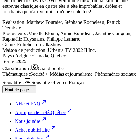
leur brûlent les lèvres? Avec «Pour une fois», on transforme une
entrevue classique en quatre tête-à-tête improbables, drôles et
touchants qui n'arriveront... qu'une seule fois!
Réalisation :
Matthew Fournier, Stéphane Rocheleau, Patrick
Tremblay
Producteurs :
Mireille Blouin, Annie Bourdeau, Jacinthe Carignan,
Raphaëlle Huysmans, Philippe Lamarre
Genre :
Entretien ou talk-show
Maison de production :
Urbania TV 2802 II Inc.
Pays d’origine :
Canada, Québec
Sortie :
2025
Classification :
Grand public
Thématiques :
Société > Médias et journalisme, Phénomènes sociaux
Sous-titre :
Sous-titre offert en Français
Haut de page
Aide et FAQ
À propos de Télé-Québec
Nous joindre
Achat publicitaire
Nos infolettres