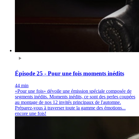
Épisode 25 - Pour une fois moments inédits
44 min
«Pour une fois» dévoile une émission spéciale composée de
segments inédits. Moments inédits, ce sont des perles coupées
au montage de nos 12 invités principaux de l'automne.
Préparez-vous à traverser toute la gamme des émotions...
encore une fois!