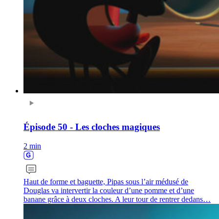
Épisode 50 - Les cloches magiques
2 min
Haut de forme et baguette, Pipas sous l’air médusé de
Douglas va intervertir la couleur d’une pomme et d’une
banane grâce à deux cloches. A leur tour de rentrer dedans…