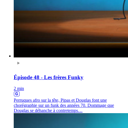
Épisode 48 - Les frères Funky
2 min
Perruques afro sur la tête, Pipas et Douglas font une
chorégraphie sur un funk des années 70. Dommage que
Douglas se déhanche à contretemps…