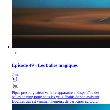
Épisode 49 - Les balles magiques
2 min
Pipas prestidigitateur va faire apparaître et disparaître des
balles de ping pong sous les yeux ébahis de son assistant
Douglas qui est vraiment heureux de participer au tour…