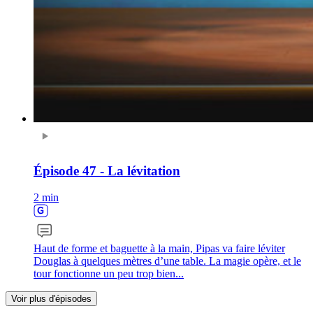
Épisode 47 - La lévitation
2 min
Haut de forme et baguette à la main, Pipas va faire léviter
Douglas à quelques mètres d’une table. La magie opère, et le
tour fonctionne un peu trop bien...
Voir plus d'épisodes