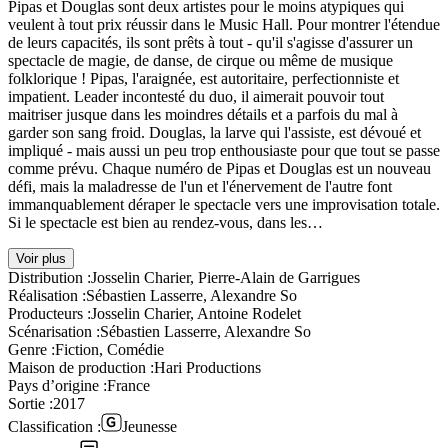
Pipas et Douglas sont deux artistes pour le moins atypiques qui
veulent à tout prix réussir dans le Music Hall. Pour montrer l'étendue
de leurs capacités, ils sont prêts à tout - qu'il s'agisse d'assurer un
spectacle de magie, de danse, de cirque ou même de musique
folklorique ! Pipas, l'araignée, est autoritaire, perfectionniste et
impatient. Leader incontesté du duo, il aimerait pouvoir tout
maitriser jusque dans les moindres détails et a parfois du mal à
garder son sang froid. Douglas, la larve qui l'assiste, est dévoué et
impliqué - mais aussi un peu trop enthousiaste pour que tout se passe
comme prévu. Chaque numéro de Pipas et Douglas est un nouveau
défi, mais la maladresse de l'un et l'énervement de l'autre font
immanquablement déraper le spectacle vers une improvisation totale.
Si le spectacle est bien au rendez-vous, dans les…
Voir plus
Distribution :
Josselin Charier, Pierre-Alain de Garrigues
Réalisation :
Sébastien Lasserre, Alexandre So
Producteurs :
Josselin Charier, Antoine Rodelet
Scénarisation :
Sébastien Lasserre, Alexandre So
Genre :
Fiction, Comédie
Maison de production :
Hari Productions
Pays d’origine :
France
Sortie :
2017
Classification :
Jeunesse