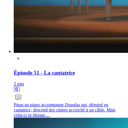
Épisode 51 - La cantatrice
2 min
Pipas au piano accompagne Douglas qui, déguisé en
cantatrice, descend des cintres accroché à un câble. Mais
celui-ci se bloque…