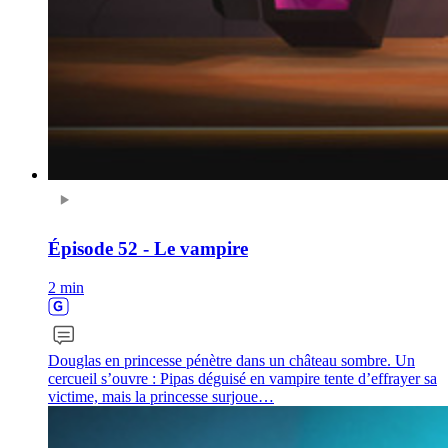
Épisode 52 - Le vampire
2 min
Douglas en princesse pénètre dans un château sombre. Un
cercueil s’ouvre : Pipas déguisé en vampire tente d’effrayer sa
victime, mais la princesse surjoue…