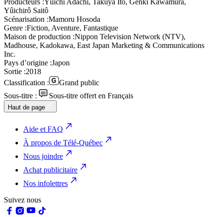
Producteurs :
Yûichi Adachi, Takuya Itô, Genki Kawamura,
Yûichirô Saitô
Scénarisation :
Mamoru Hosoda
Genre :
Fiction, Aventure, Fantastique
Maison de production :
Nippon Television Network (NTV),
Madhouse, Kadokawa, East Japan Marketing & Communications
Inc.
Pays d’origine :
Japon
Sortie :
2018
Classification :
Grand public
Sous-titre :
Sous-titre offert en Français
Haut de page
Aide et FAQ
À propos de Télé-Québec
Nous joindre
Achat publicitaire
Nos infolettres
Suivez nous