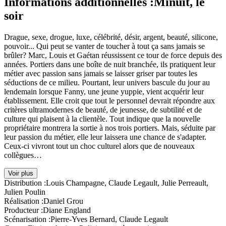
Informations additionnelles :
Minuit, le
soir
Drague, sexe, drogue, luxe, célébrité, désir, argent, beauté, silicone,
pouvoir... Qui peut se vanter de toucher à tout ça sans jamais se
brûler? Marc, Louis et Gaétan réussissent ce tour de force depuis des
années. Portiers dans une boîte de nuit branchée, ils pratiquent leur
métier avec passion sans jamais se laisser griser par toutes les
séductions de ce milieu. Pourtant, leur univers bascule du jour au
lendemain lorsque Fanny, une jeune yuppie, vient acquérir leur
établissement. Elle croit que tout le personnel devrait répondre aux
critères ultramodernes de beauté, de jeunesse, de subtilité et de
culture qui plaisent à la clientèle. Tout indique que la nouvelle
propriétaire montrera la sortie à nos trois portiers. Mais, séduite par
leur passion du métier, elle leur laissera une chance de s'adapter.
Ceux-ci vivront tout un choc culturel alors que de nouveaux
collègues…
Voir plus
Distribution :
Louis Champagne, Claude Legault, Julie Perreault,
Julien Poulin
Réalisation :
Daniel Grou
Producteur :
Diane England
Scénarisation :
Pierre-Yves Bernard, Claude Legault