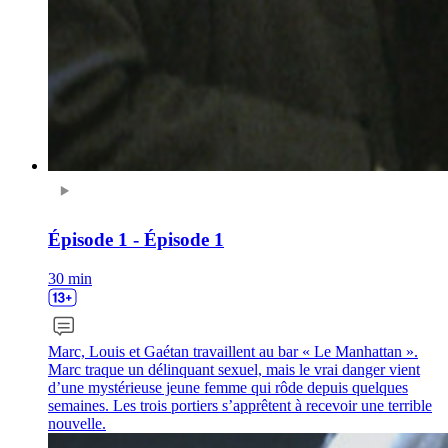
Épisode 1 - Épisode 1
30 min
Marc, Louis et Gaétan travaillent au bar « Le Manhattan ».
Marc traque un délinquant sexuel, mais le vrai danger vient
d’une mystérieuse jeune femme qui rôde depuis quelques
semaines. Les trois portiers s’apprêtent à recevoir une terrible
nouvelle.