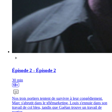
Épisode 2 - Épisode 2
30 min
Nos trois portiers tentent de survivre à leur congédiement.
Marc s'abrutit dans le télémarketing, Louis s'ennuie dans son
travail de col bleu, tandis que Gaétan trouve un travail de
portier.