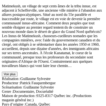
Matimekush, un village de sept cents âmes de la tribu innue, est
adjacent à Schefferville, une ancienne ville minière à l'abandon aux
allures postapocalyptiques. Situé au nord du 55e parallèle et
inaccessible par route, le village est en voie de devenir la première
communauté innue-africaine. Comment deux peuples que tout
semble éloigner au premier regard tentent-ils de construire un
nouveau monde dans le désert de glace du Grand Nord québécois?
Les Innus de Matimekush, chasseurs-cueilleurs nomades que les
compagnies minières, avec l'aide du gouvernement canadien et du
clergé, ont obligés à se sédentariser dans les années 1950 et 1960,
accueillent, depuis une dizaine d'années, des immigrants africains
sur ses terres ancestrales. À l'école Kanatamat, le coeur de la
communauté, presque tous les professeurs du secondaire sont
originaires d'Afrique de l'Ouest. Contrairement aux quelques
travailleurs blancs qui vont faire leur chemin…
Voir plus
Réalisation :
Guillaume Sylvestre
Producteur :
Patrick Fauquembergue
Scénarisation :
Guillaume Sylvestre
Genre :
Documentaire, Docuréalité
Maison de production :
9325-8317 Québec inc. (Productions
magasin général inc.)
Pays d’origine :
Canada, Québec