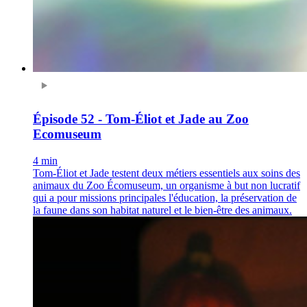
Épisode 52 - Tom-Éliot et Jade au Zoo
Ecomuseum
4 min
Tom-Éliot et Jade testent deux métiers essentiels aux soins des
animaux du Zoo Écomuseum, un organisme à but non lucratif
qui a pour missions principales l'éducation, la préservation de
la faune dans son habitat naturel et le bien-être des animaux.