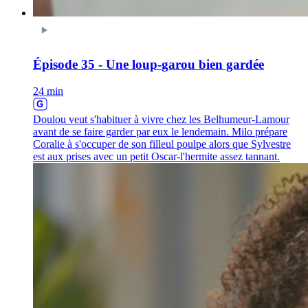
Épisode 35 - Une loup-garou bien gardée
24 min
Doulou veut s'habituer à vivre chez les Belhumeur-Lamour
avant de se faire garder par eux le lendemain. Milo prépare
Coralie à s'occuper de son filleul poulpe alors que Sylvestre
est aux prises avec un petit Oscar-l'hermite assez tannant.