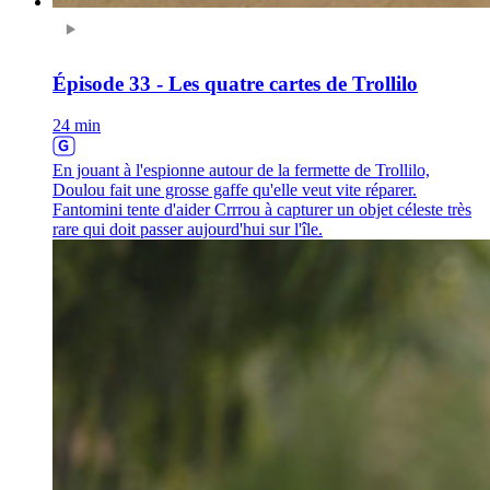
Épisode 33 - Les quatre cartes de Trollilo
24 min
En jouant à l'espionne autour de la fermette de Trollilo,
Doulou fait une grosse gaffe qu'elle veut vite réparer.
Fantomini tente d'aider Crrrou à capturer un objet céleste très
rare qui doit passer aujourd'hui sur l'île.