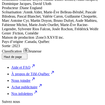
Dominique Jacques, David Uloth
Producteur :
Diane England
Scénarisation :
Annik Alder, Marie-Ève Belleau-Bérubé, Pascale
Bilodeau, Pascal Blanchet, Valérie Caron, Guillaume Choquette,
Marc Antoine Cyr, Martin Doyon, Bruno Dufort, Aude Mathieu,
Fabienne Michot, Marie-Josée Ouellet, Marie-Ève Racine-
Legendre, Sylvestre Rios Falcon, Josée Rochon, Frédérick Wolfe
Genre :
Fiction, Comédie
Maison de production :
Zone3-XXVII inc.
Pays d’origine :
Canada, Québec
Sortie :
2023
Classification :
Jeunesse
Haut de page
Aide et FAQ
À propos de Télé-Québec
Nous joindre
Achat publicitaire
Nos infolettres
Suivez nous