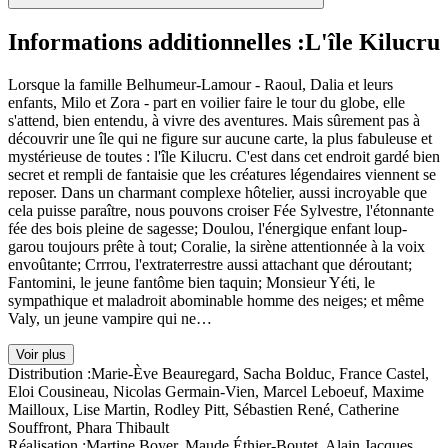
Informations additionnelles :
L'île Kilucru
Lorsque la famille Belhumeur-Lamour - Raoul, Dalia et leurs
enfants, Milo et Zora - part en voilier faire le tour du globe, elle
s'attend, bien entendu, à vivre des aventures. Mais sûrement pas à
découvrir une île qui ne figure sur aucune carte, la plus fabuleuse et
mystérieuse de toutes : l'île Kilucru. C'est dans cet endroit gardé bien
secret et rempli de fantaisie que les créatures légendaires viennent se
reposer. Dans un charmant complexe hôtelier, aussi incroyable que
cela puisse paraître, nous pouvons croiser Fée Sylvestre, l'étonnante
fée des bois pleine de sagesse; Doulou, l'énergique enfant loup-
garou toujours prête à tout; Coralie, la sirène attentionnée à la voix
envoûtante; Crrrou, l'extraterrestre aussi attachant que déroutant;
Fantomini, le jeune fantôme bien taquin; Monsieur Yéti, le
sympathique et maladroit abominable homme des neiges; et même
Valy, un jeune vampire qui ne…
Voir plus
Distribution :
Marie-Ève Beauregard, Sacha Bolduc, France Castel,
Eloi Cousineau, Nicolas Germain-Vien, Marcel Leboeuf, Maxime
Mailloux, Lise Martin, Rodley Pitt, Sébastien René, Catherine
Souffront, Phara Thibault
Réalisation :
Martine Boyer, Maude Éthier-Boutet, Alain Jacques,