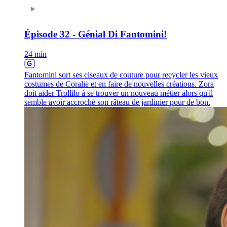
Épisode 32 - Génial Di Fantomini!
24 min
Fantomini sort ses ciseaux de couture pour recycler les vieux
costumes de Coralie et en faire de nouvelles créations. Zora
doit aider Trollilo à se trouver un nouveau métier alors qu'il
semble avoir accroché son râteau de jardinier pour de bon.