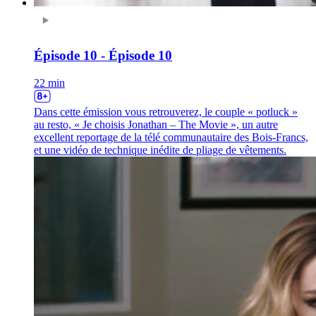
Épisode 10 - Épisode 10
22 min
Dans cette émission vous retrouverez, le couple « potluck »
au resto, « Je choisis Jonathan – The Movie », un autre
excellent reportage de la télé communautaire des Bois-Francs,
et une vidéo de technique inédite de pliage de vêtements.