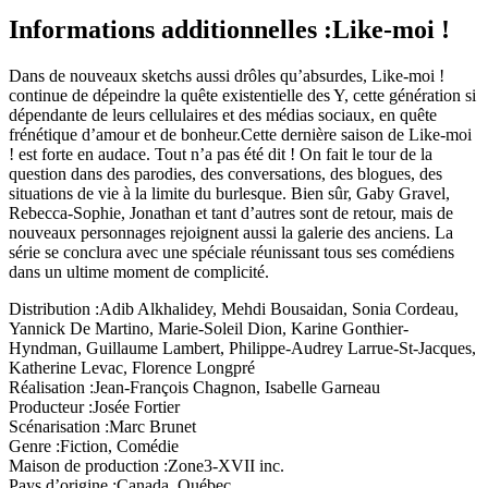
Informations additionnelles :
Like-moi !
Dans de nouveaux sketchs aussi drôles qu’absurdes, Like-moi !
continue de dépeindre la quête existentielle des Y, cette génération si
dépendante de leurs cellulaires et des médias sociaux, en quête
frénétique d’amour et de bonheur.Cette dernière saison de Like-moi
! est forte en audace. Tout n’a pas été dit ! On fait le tour de la
question dans des parodies, des conversations, des blogues, des
situations de vie à la limite du burlesque. Bien sûr, Gaby Gravel,
Rebecca-Sophie, Jonathan et tant d’autres sont de retour, mais de
nouveaux personnages rejoignent aussi la galerie des anciens. La
série se conclura avec une spéciale réunissant tous ses comédiens
dans un ultime moment de complicité.
Distribution :
Adib Alkhalidey, Mehdi Bousaidan, Sonia Cordeau,
Yannick De Martino, Marie-Soleil Dion, Karine Gonthier-
Hyndman, Guillaume Lambert, Philippe-Audrey Larrue-St-Jacques,
Katherine Levac, Florence Longpré
Réalisation :
Jean-François Chagnon, Isabelle Garneau
Producteur :
Josée Fortier
Scénarisation :
Marc Brunet
Genre :
Fiction, Comédie
Maison de production :
Zone3-XVII inc.
Pays d’origine :
Canada, Québec