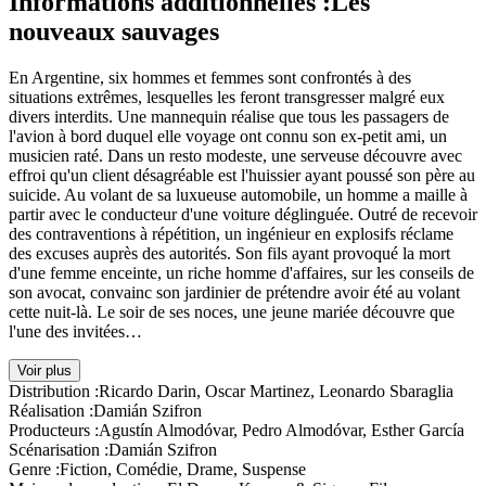
Informations additionnelles :
Les
nouveaux sauvages
En Argentine, six hommes et femmes sont confrontés à des
situations extrêmes, lesquelles les feront transgresser malgré eux
divers interdits. Une mannequin réalise que tous les passagers de
l'avion à bord duquel elle voyage ont connu son ex-petit ami, un
musicien raté. Dans un resto modeste, une serveuse découvre avec
effroi qu'un client désagréable est l'huissier ayant poussé son père au
suicide. Au volant de sa luxueuse automobile, un homme a maille à
partir avec le conducteur d'une voiture déglinguée. Outré de recevoir
des contraventions à répétition, un ingénieur en explosifs réclame
des excuses auprès des autorités. Son fils ayant provoqué la mort
d'une femme enceinte, un riche homme d'affaires, sur les conseils de
son avocat, convainc son jardinier de prétendre avoir été au volant
cette nuit-là. Le soir de ses noces, une jeune mariée découvre que
l'une des invitées…
Voir plus
Distribution :
Ricardo Darin, Oscar Martinez, Leonardo Sbaraglia
Réalisation :
Damián Szifron
Producteurs :
Agustín Almodóvar, Pedro Almodóvar, Esther García
Scénarisation :
Damián Szifron
Genre :
Fiction, Comédie, Drame, Suspense