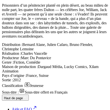
Prisonniers d’un pénitencier planté en plein désert, au beau milieu de
nulle part, les quatre frères Dalton — les célèbres Joe, William, Jack
et Averell — ne pensent qu’à une seule chose : s’évader! Ils peuvent
compter sur Joe, le « cerveau » de la bande, qui a plus d’un plan
douteux dans son sac : des labyrinthes de tunnels, des explosifs, des
ballons dirigeables, des danses de la pluie... Toute une galerie de
pensionnaires plus délirants les uns que les autres se joignent à leurs
aventures rocambolesques.
Distribution :
Bernard Alane, Julien Cafaro, Bruno Flender,
Christophe Lemoine
Réalisation :
Charles Vaucelle
Producteur :
Marc Du Pontavice
Genre :
Fiction, Comédie
Maison de production :
Dargaud Média, Lucky Comics, Xilam
Animation
Pays d’origine :
France, Suisse
Sortie :
2012
Classification :
Jeunesse
Sous-titre :
Sous-titre offert en Français
Haut de page
Aide et FAQ