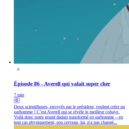
Épisode 86 - Averell qui valait super cher
7 min
Deux scientifiques, envoyés par le président, veulent créer un
surhomme ! C’est Averell qui se révèle le meilleur cobaye.
Voilà donc notre grand dadais transformé en surhomme – en
tout cas physiquement, son cerveau, lui, n'a pas changé...