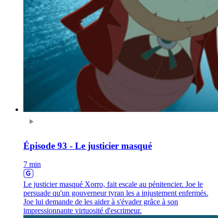
Épisode 93 - Le justicier masqué
7 min
Le justicier masqué Xorro, fait escale au pénitencier. Joe le
persuade qu'un gouverneur tyran les a injustement enfermés.
Joe lui demande de les aider à s'évader grâce à son
impressionnante virtuosité d'escrimeur.