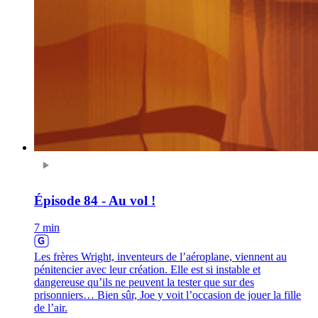
Épisode 84 - Au vol !
7 min
Les frères Wright, inventeurs de l’aéroplane, viennent au
pénitencier avec leur création. Elle est si instable et
dangereuse qu’ils ne peuvent la tester que sur des
prisonniers… Bien sûr, Joe y voit l’occasion de jouer la fille
de l’air.