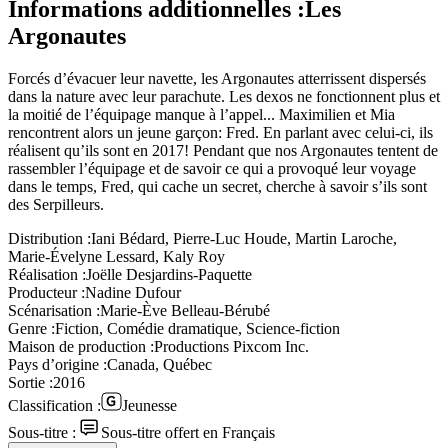
Informations additionnelles :
Les
Argonautes
Forcés d’évacuer leur navette, les Argonautes atterrissent dispersés
dans la nature avec leur parachute. Les dexos ne fonctionnent plus et
la moitié de l’équipage manque à l’appel... Maximilien et Mia
rencontrent alors un jeune garçon: Fred. En parlant avec celui-ci, ils
réalisent qu’ils sont en 2017! Pendant que nos Argonautes tentent de
rassembler l’équipage et de savoir ce qui a provoqué leur voyage
dans le temps, Fred, qui cache un secret, cherche à savoir s’ils sont
des Serpilleurs.
Distribution :
Iani Bédard, Pierre-Luc Houde, Martin Laroche,
Marie-Évelyne Lessard, Kaly Roy
Réalisation :
Joëlle Desjardins-Paquette
Producteur :
Nadine Dufour
Scénarisation :
Marie-Ève Belleau-Bérubé
Genre :
Fiction, Comédie dramatique, Science-fiction
Maison de production :
Productions Pixcom Inc.
Pays d’origine :
Canada, Québec
Sortie :
2016
Classification :
Jeunesse
Sous-titre :
Sous-titre offert en Français