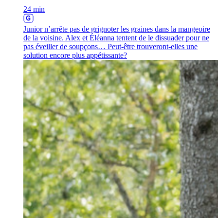
24 min
Junior n’arrête pas de grignoter les graines dans la mangeoire
de la voisine. Alex et Éléanna tentent de le dissuader pour ne
pas éveiller de soupçons… Peut-être trouveront-elles une
solution encore plus appétissante?