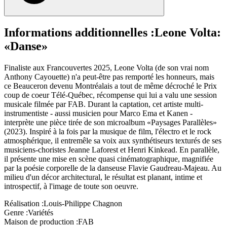
Informations additionnelles :
Leone Volta:
«Danse»
Finaliste aux Francouvertes 2025, Leone Volta (de son vrai nom
Anthony Cayouette) n'a peut-être pas remporté les honneurs, mais
ce Beauceron devenu Montréalais a tout de même décroché le Prix
coup de coeur Télé-Québec, récompense qui lui a valu une session
musicale filmée par FAB. Durant la captation, cet artiste multi-
instrumentiste - aussi musicien pour Marco Ema et Kanen -
interprète une pièce tirée de son microalbum «Paysages Parallèles»
(2023). Inspiré à la fois par la musique de film, l'électro et le rock
atmosphérique, il entremêle sa voix aux synthétiseurs texturés de ses
musiciens-choristes Jeanne Laforest et Henri Kinkead. En parallèle,
il présente une mise en scène quasi cinématographique, magnifiée
par la poésie corporelle de la danseuse Flavie Gaudreau-Majeau. Au
milieu d'un décor architectural, le résultat est planant, intime et
introspectif, à l'image de toute son oeuvre.
Réalisation :
Louis-Philippe Chagnon
Genre :
Variétés
Maison de production :
FAB