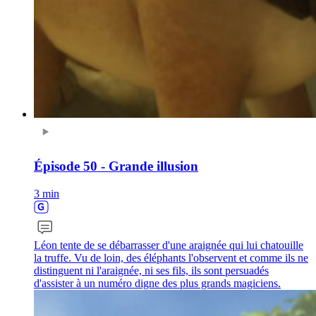
Épisode 50 - Grande illusion
3 min
Léon tente de se débarrasser d'une araignée qui lui chatouille
la truffe. Vu de loin, des éléphants l'observent et comme ils ne
distinguent ni l'araignée, ni ses fils, ils sont persuadés
d'assister à un numéro digne des plus grands magiciens.