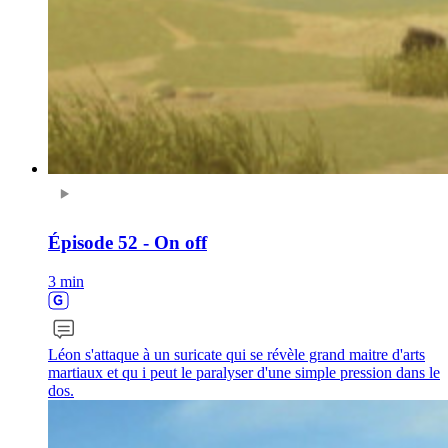
Épisode 52 - On off
3 min
Léon s'attaque à un suricate qui se révèle grand maitre d'arts
martiaux et qu i peut le paralyser d'une simple pression dans le
dos.