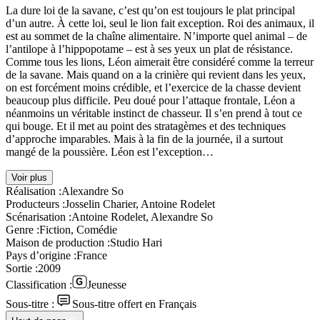
La dure loi de la savane, c’est qu’on est toujours le plat principal
d’un autre. À cette loi, seul le lion fait exception. Roi des animaux, il
est au sommet de la chaîne alimentaire. N’importe quel animal – de
l’antilope à l’hippopotame – est à ses yeux un plat de résistance.
Comme tous les lions, Léon aimerait être considéré comme la terreur
de la savane. Mais quand on a la crinière qui revient dans les yeux,
on est forcément moins crédible, et l’exercice de la chasse devient
beaucoup plus difficile. Peu doué pour l’attaque frontale, Léon a
néanmoins un véritable instinct de chasseur. Il s’en prend à tout ce
qui bouge. Et il met au point des stratagèmes et des techniques
d’approche imparables. Mais à la fin de la journée, il a surtout
mangé de la poussière. Léon est l’exception…
Voir plus
Réalisation :
Alexandre So
Producteurs :
Josselin Charier, Antoine Rodelet
Scénarisation :
Antoine Rodelet, Alexandre So
Genre :
Fiction, Comédie
Maison de production :
Studio Hari
Pays d’origine :
France
Sortie :
2009
Classification :
Jeunesse
Sous-titre :
Sous-titre offert en Français