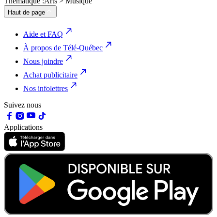
Thématique :
Arts > Musique
Haut de page
Aide et FAQ
À propos de Télé-Québec
Nous joindre
Achat publicitaire
Nos infolettres
Suivez nous
Applications