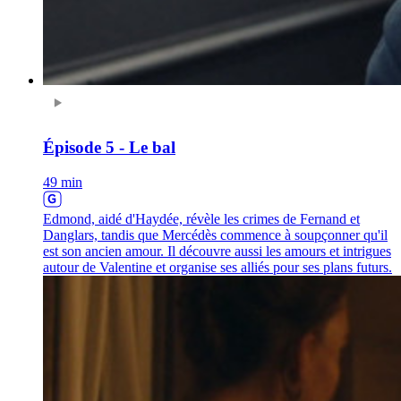
Épisode 5 - Le bal
49 min
Edmond, aidé d'Haydée, révèle les crimes de Fernand et
Danglars, tandis que Mercédès commence à soupçonner qu'il
est son ancien amour. Il découvre aussi les amours et intrigues
autour de Valentine et organise ses alliés pour ses plans futurs.