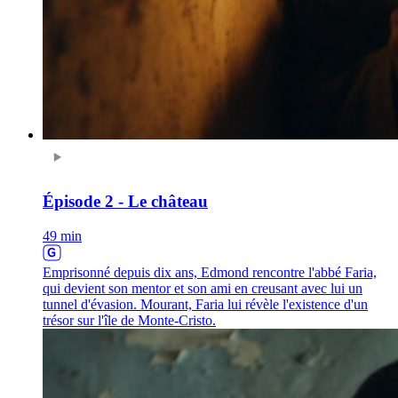
Épisode 2 - Le château
49 min
Emprisonné depuis dix ans, Edmond rencontre l'abbé Faria,
qui devient son mentor et son ami en creusant avec lui un
tunnel d'évasion. Mourant, Faria lui révèle l'existence d'un
trésor sur l'île de Monte-Cristo.