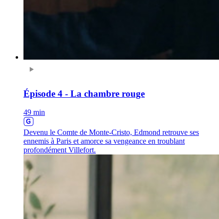
Épisode 4 - La chambre rouge
49 min
Devenu le Comte de Monte-Cristo, Edmond retrouve ses
ennemis à Paris et amorce sa vengeance en troublant
profondément Villefort.