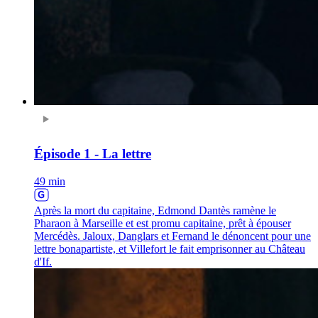
Épisode 1 - La lettre
49 min
Après la mort du capitaine, Edmond Dantès ramène le
Pharaon à Marseille et est promu capitaine, prêt à épouser
Mercédès. Jaloux, Danglars et Fernand le dénoncent pour une
lettre bonapartiste, et Villefort le fait emprisonner au Château
d'If.