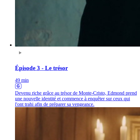
Épisode 3 - Le trésor
49 min
Devenu riche grâce au trésor de Monte-Cristo, Edmond prend
une nouvelle identité et commence à enquêter sur ceux qui
l'ont trahi afin de préparer sa vengeance.